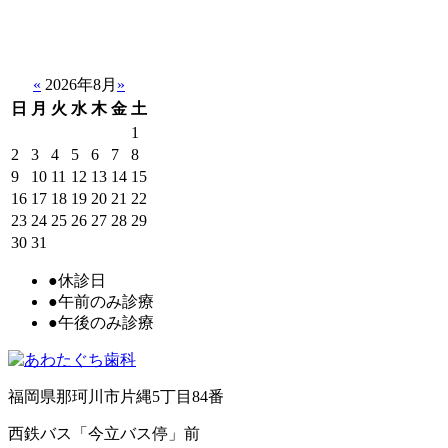
«
2026年8月
»
日
月
火
水
木
金
土
1
2
3
4
5
6
7
8
9
10
11
12
13
14
15
16
17
18
19
20
21
22
23
24
25
26
27
28
29
30
31
●
休診日
●
午前のみ診療
●
午後のみ診療
福岡県那珂川市片縄5丁目84番
西鉄バス「今立バス停」前