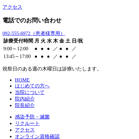
アクセス
電話でのお問い合わせ
092-555-6972
（患者様専用）
診療受付時間
月
火
水
木
金
土
日/祝
9:00～12:00
●
●
●
／
●
●
／
13:45～17:00
●
●
●
／
●
●
／
祝祭日のある週の木曜日は診療いたします。
HOME
はじめての方へ
当院について
院内紹介
院長紹介
感染予防・滅菌
リクルート
アクセス
オンライン資格確認